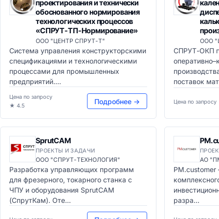
проектирования и технически
кале
обоснованного нормирования
дисп
технологических процессов
каль
«СПРУТ-ТП-Нормирование»
прои
ООО "ЦЕНТР СПРУТ-Т"
ООО "
Система управления конструкторскими
СПРУТ-ОКП п
спецификациями и технологическими
оперативно–
процессами для промышленных
производств
предприятий....
поставок мат
Цена по запросу
Подробнее →
Цена по запросу
★ 4.5
SprutCAM
PM.c
ПРОЕКТЫ И ЗАДАЧИ
ПРОЕК
ООО "СПРУТ-ТЕХНОЛОГИЯ"
АО "
Разработка управляющих программ
PM.customer
для фрезерного, токарного станка с
комплексног
ЧПУ и оборудования SprutCAM
инвестиционн
(СпрутКам). Оте...
разра...