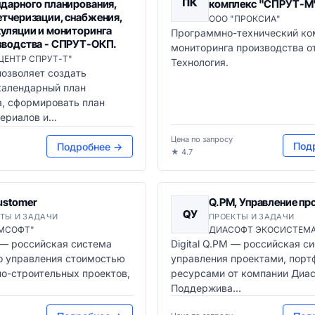
ПК
ндарного планирования,
комплекс "СПРУТ-М
етчеризации, снабжения,
ООО "ПРОКСИА"
куляции и мониторинга
Программно-технический ко
зводства - СПРУТ-ОКП.
мониторинга производства о
ЦЕНТР СПРУТ-Т"
Технология.
озволяет создать
календарный план
а, сформировать план
ериалов и...
Цена по запросу
Под
Подробнее →
★ 4.7
ustomer
Q.PM, Управление пр
QУ
ТЫ И ЗАДАЧИ
ПРОЕКТЫ И ЗАДАЧИ
ПМСОФТ"
ДИАСОФТ ЭКОСИСТЕМ
 — российская система
Digital Q.PM — российская с
о управления стоимостью
управления проектами, порт
о-строительных проектов,
ресурсами от компании Диас
Поддержива...