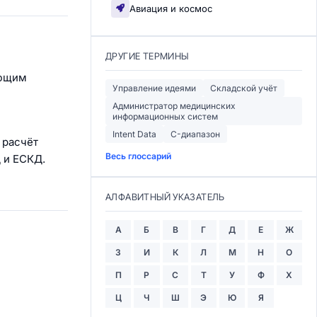
Авиация и космос
ДРУГИЕ ТЕРМИНЫ
ующим
Управление идеями
Складской учёт
Администратор медицинских
информационных систем
Intent Data
C-диапазон
 расчёт
Весь глоссарий
 и ЕСКД.
АЛФАВИТНЫЙ УКАЗАТЕЛЬ
А
Б
В
Г
Д
Е
Ж
З
И
К
Л
М
Н
О
П
Р
С
Т
У
Ф
Х
Ц
Ч
Ш
Э
Ю
Я