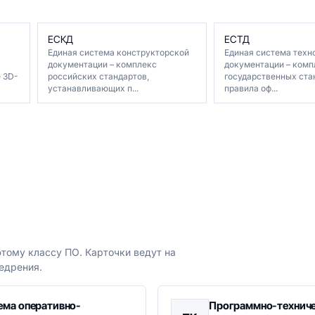
ЕСКД
ЕСТД
Единая система конструкторской
Единая система техн
документации – комплекс
документации – комп
е 3D-
российских стандартов,
государственных ста
устанавливающих п...
правила оф...
тому классу ПО. Карточки ведут на
едрения.
ема оперативно-
Программно-технич