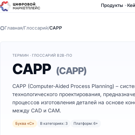
Продукты
Ке
Главная
/
Глоссарий
/
CAPP
ТЕРМИН · ГЛОССАРИЙ B2B-ПО
CAPP
(CAPP)
CAPP (Computer-Aided Process Planning) – сис
технологического проектирования, предназначе
процессов изготовления деталей на основе ко
между CAD и CAM.
Буква «C»
В категориях: 3
Платформ: 6+