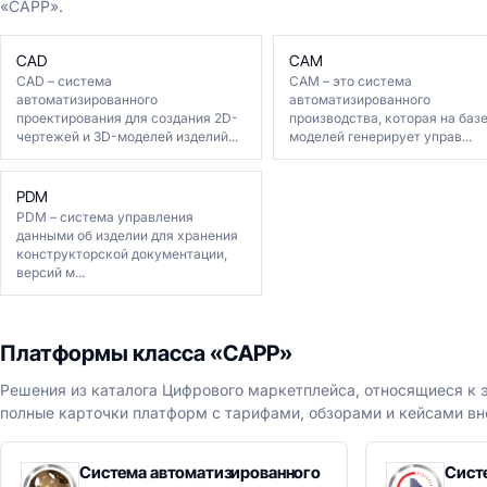
«CAPP».
CAD
CAM
CAD – система
CAM – это система
автоматизированного
автоматизированного
проектирования для создания 2D-
производства, которая на баз
чертежей и 3D-моделей изделий...
моделей генерирует управ...
PDM
PDM – система управления
данными об изделии для хранения
конструкторской документации,
версий м...
Платформы класса «CAPP»
Решения из каталога Цифрового маркетплейса, относящиеся к э
полные карточки платформ с тарифами, обзорами и кейсами вн
Система автоматизированного
Сист