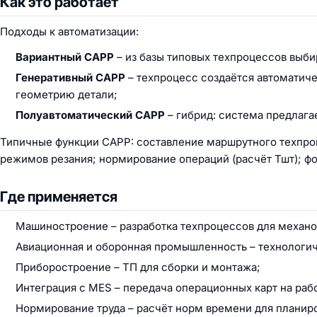
Как это работает
Подходы к автоматизации:
Вариантный CAPP
– из базы типовых техпроцессов выби
Генеративный CAPP
– техпроцесс создаётся автоматич
геометрию детали;
Полуавтоматический CAPP
– гибрид: система предлагае
Типичные функции CAPP: составление маршрутного техпроц
режимов резания; нормирование операций (расчёт Тшт); ф
Где применяется
Машиностроение – разработка техпроцессов для механо
Авиационная и оборонная промышленность – технологич
Приборостроение – ТП для сборки и монтажа;
Интеграция с MES – передача операционных карт на раб
Нормирование труда – расчёт норм времени для планиро