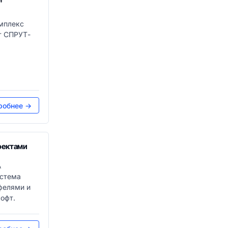
"
мплекс
т СПРУТ-
робнее →
оектами
А
истема
фелями и
офт.