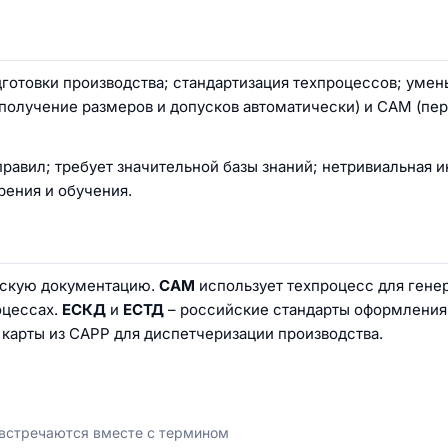
отовки производства; стандартизация техпроцессов; уме
получение размеров и допусков автоматически) и CAM (пе
авил; требует значительной базы знаний; нетривиальная и
ения и обучения.
рскую документацию.
CAM
использует техпроцесс для гене
оцессах.
ЕСКД
и
ЕСТД
– российские стандарты оформления
карты из CAPP для диспетчеризации производства.
 встречаются вместе с термином