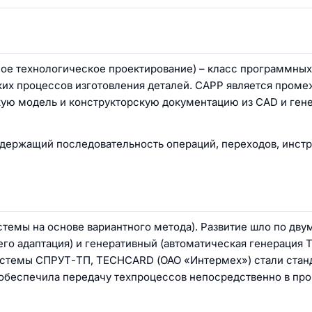
ное технологическое проектирование) – класс программных
их процессов изготовления деталей. CAPP является пром
ую модель и конструкторскую документацию из CAD и ген
содержащий последовательность операций, переходов, инст
темы на основе вариантного метода). Развитие шло по дву
его адаптация) и
генеративный
(автоматическая генерация 
системы СПРУТ-ТП, TECHCARD (ОАО «Интермех») стали стан
обеспечила передачу техпроцессов непосредственно в про