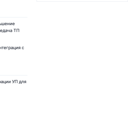
ньшение
редача ТП
нтеграция с
рации УП для