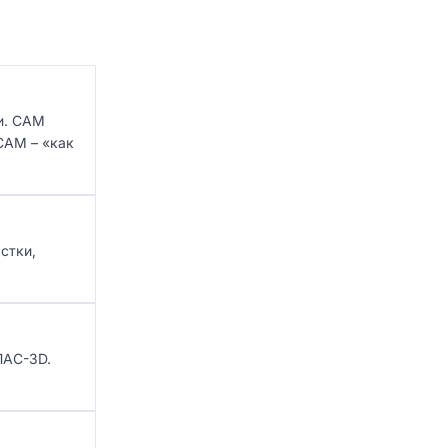
и. CAM
CAM – «как
стки,
ПАС-3D.