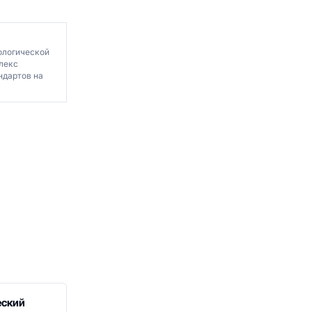
ологической
лекс
ндартов на
еский