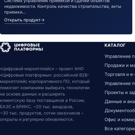
Система управления приемкой и сдачей объектов
недвижимости. Контроль качества строительства, акты
приемки…
Открыть продукт
→
КАТАЛОГ
Управление 
Продажи и м
«Цифровой маркетплейс» – проект АНО
Торговля и 
«Цифровые платформы»: российский B2B-
маркетплейс корпоративного ПО, который
Управление 
помогает компаниям выбирать технологии
Проекты и за
на основе данных и расширять
клиентскую базу поставщиков в России,
Данные и ана
ЕАЭС и БРИКС. ~20 тыс. вендоров,
Документообо
~30 тыс. продуктов, сотни заказчиков –
открыты и регулярно обновляются.
Офис и комм
Все категори