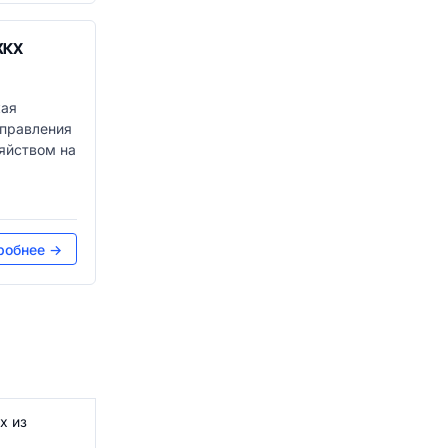
ЖКХ
кая
управления
яйством на
робнее →
х из