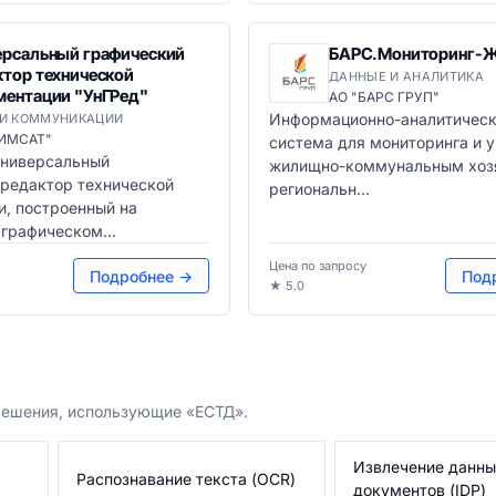
ерсальный графический
БАРС.Мониторинг-
ктор технической
ДАННЫЕ И АНАЛИТИКА
ментации "УнГРед"
АО "БАРС ГРУП"
Информационно-аналитичес
 И КОММУНИКАЦИИ
"ИМСАТ"
система для мониторинга и 
универсальный
жилищно-коммунальным хоз
 редактор технической
региональн...
, построенный на
графическом...
Цена по запросу
Подробнее →
Под
★ 5.0
решения, использующие «ЕСТД».
Извлечение данны
Распознавание текста (OCR)
документов (IDP)