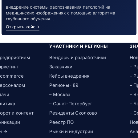
внедрение системы распознавания патологий на
медицинских изображениях с помощью алгоритма
глубинного обучения…
Открыть кейс
→
УЧАСТНИКИ И РЕГИОНЫ
ЗН
предприятием
Вендоры и разработчики
Нов
аркетинг
Заказчики
– Р
e-commerce
Кейсы внедрения
– Р
персоналом
Регионы · 89
– П
дачи
– Москва
– В
литика
– Санкт-Петербург
– Б
рот и контент
Резиденты Сколково
– С
уникации
Реестр ПО
Нов
и →
Рынки и индустрии
Ана