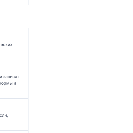
ческих
и зависят
тформы и
сли,