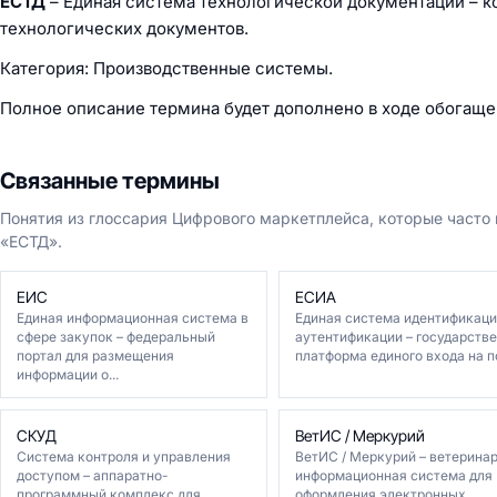
ЕСТД
– Единая система технологической документации – к
технологических документов.
Категория: Производственные системы.
Полное описание термина будет дополнено в ходе обогаще
Связанные термины
Понятия из глоссария Цифрового маркетплейса, которые часто
«ЕСТД».
ЕИС
ЕСИА
Единая информационная система в
Единая система идентификаци
сфере закупок – федеральный
аутентификации – государств
портал для размещения
платформа единого входа на по
информации о...
СКУД
ВетИС / Меркурий
Система контроля и управления
ВетИС / Меркурий – ветерина
доступом – аппаратно-
информационная система для
программный комплекс для
оформления электронных