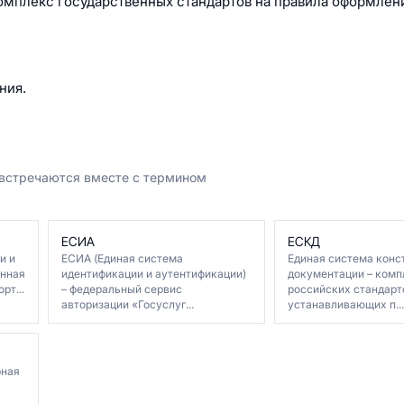
омплекс государственных стандартов на правила оформлен
ния.
 встречаются вместе с термином
ЕСИА
ЕСКД
и и
ЕСИА (Единая система
Единая система конс
енная
идентификации и аутентификации)
документации – комп
рт...
– федеральный сервис
российских стандарт
авторизации «Госуслуг...
устанавливающих п...
рная