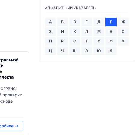
АЛФАВИТНЫЙ УКАЗАТЕЛЬ
А
Б
В
Г
Д
Е
Ж
З
И
К
Л
М
Н
О
П
Р
С
Т
У
Ф
Х
Ц
Ч
Ш
Э
Ю
Я
тральной
ти
е
ллекта
 СЕРВИС"
й проверки
основе
робнее →