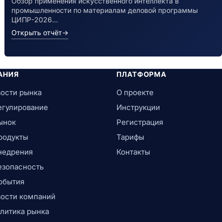
Обзор применения искусственного интеллекта в
промышленности по материалам деловой программы
ЦИПР-2026…
Открыть отчёт
→
АНИЯ
ПЛАТФОРМА
ости рынка
О проекте
егулирование
Инструкции
ынок
Регистрация
родукты
Тарифы
недрения
Контакты
езопасность
обытия
ости компаний
литика рынка