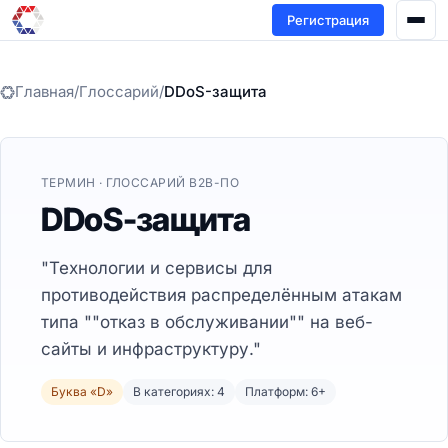
Регистрация
Главная
/
Глоссарий
/
DDoS-защита
ТЕРМИН · ГЛОССАРИЙ B2B-ПО
DDoS-защита
"Технологии и сервисы для
противодействия распределённым атакам
типа ""отказ в обслуживании"" на веб-
сайты и инфраструктуру."
Буква «D»
В категориях: 4
Платформ: 6+