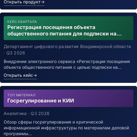
Открыть продукт
→
КЕЙС КВАРТАЛА
Регистрация посещения объекта
общественного питания для подписки на
уведомления о возможном контакте с
заболевшим новой коронавирусной
Департамент цифрового развития Владимирской области
инфекцией
· Q3 2026
Внедрение электронного сервиса «Регистрация посещения
объекта общественного питания с целью подписки на…
Открыть кейс
→
ТОП МАТЕРИАЛ
Госрегулирование и КИИ
Аналитика · Q3 2026
Обзор сферы госрегулирования и критической
информационной инфраструктуры по материалам деловой
программы…