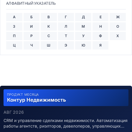
АЛФАВИТНЫЙ УКАЗАТЕЛЬ
А
Б
В
Г
Д
Е
Ж
З
И
К
Л
М
Н
О
П
Р
С
Т
У
Ф
Х
Ц
Ч
Ш
Э
Ю
Я
ПРОДУКТ МЕСЯЦА
Контур Недвижимость
АВГ 2026
CRM и управление сделками недвижимости. Автоматизация
работы агентств, риэлторов, девелоперов, управляющих…