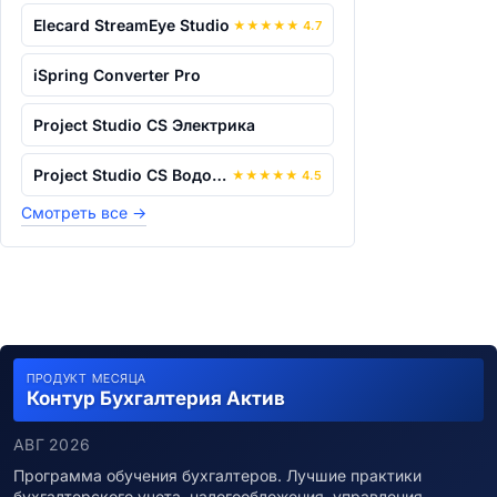
Elecard StreamEye Studio
★
★
★
★
★
4.7
iSpring Converter Pro
Project Studio CS Электрика
Project Studio CS Водоснабжение
★
★
★
★
★
4.5
Смотреть все
→
ПРОДУКТ МЕСЯЦА
Контур Бухгалтерия Актив
АВГ 2026
Программа обучения бухгалтеров. Лучшие практики
бухгалтерского учета, налогообложения, управления