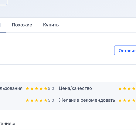
Похожие
Купить
Оставит
льзования
Цена/качество
★
★
★
★
★
5.0
★
★
★
★
Желание рекомендовать
★
★
★
★
★
5.0
★
★
★
★
жение.»