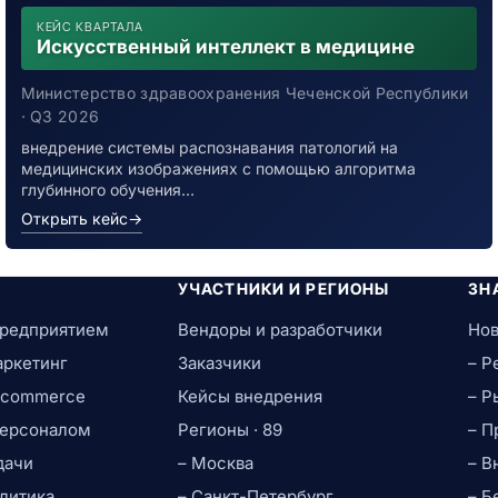
КЕЙС КВАРТАЛА
Искусственный интеллект в медицине
Министерство здравоохранения Чеченской Республики
· Q3 2026
внедрение системы распознавания патологий на
медицинских изображениях с помощью алгоритма
глубинного обучения…
Открыть кейс
→
УЧАСТНИКИ И РЕГИОНЫ
ЗН
предприятием
Вендоры и разработчики
Нов
аркетинг
Заказчики
– Р
e-commerce
Кейсы внедрения
– Р
персоналом
Регионы · 89
– П
дачи
– Москва
– В
литика
– Санкт-Петербург
– Б