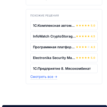
ПОХОЖИЕ РЕШЕНИЯ
1С:Комплексная автоматизация 8
★
★
★
★
★
5.0
InfoWatch CryptoStorage SDK
★
★
★
★
★
4.5
Программная платформа "Комплексная авт...
★
★
★
★
☆
4.3
Electronika Security Manager
★
★
★
★
★
5.0
1С:Предприятие 8. Мясокомбинат
Смотреть все
→