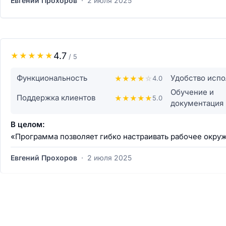
Евгений Прохоров
·
2 июля 2025
4.7
★
★
★
★
★
/ 5
Функциональность
Удобство испо
★
★
★
★
☆
4.0
Обучение и
Поддержка клиентов
★
★
★
★
★
5.0
документация
В целом:
«Программа позволяет гибко настраивать рабочее окру
Евгений Прохоров
·
2 июля 2025