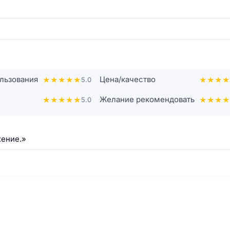
льзования
Цена/качество
★
★
★
★
★
5.0
★
★
★
★
Желание рекомендовать
★
★
★
★
★
5.0
★
★
★
★
жение.»