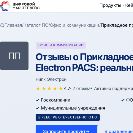
Продукты
Ке
Главная
/
Каталог ПО
/
Офис и коммуникации
/
Прикладное п
ОФИС И КОММУНИКАЦИИ
ПП
Отзывы о Прикладное
Electron PACS: реаль
Нипк Электрон
★
★
★
★
★
4.7
· 2 отзыва
Активно поддержи
Госкомпании
ФО
Муниципальные учреждения
В РЕЕСТРЕ ОТЕЧЕСТВЕННОГО ПО
Запросить продукт
→
В сравнение