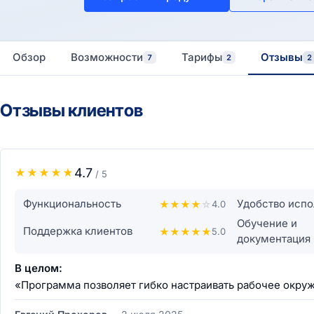
Обзор
Возможности
Тарифы
Отзывы
7
2
2
Отзывы клиентов
4.7
★
★
★
★
★
/ 5
Функциональность
Удобство испо
★
★
★
★
☆
4.0
Обучение и
Поддержка клиентов
★
★
★
★
★
5.0
документация
В целом:
«Программа позволяет гибко настраивать рабочее окру