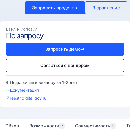
Запросить продукт
→
В сравнение
ЦЕНА И УСЛОВИЯ
По запросу
Запросить демо
→
Связаться с вендором
Подключим к вендору за 1–2 дня
✓
Документация
↗
reestr.digital.gov.ru
Обзор
Возможности
Совместимость
Т
7
1