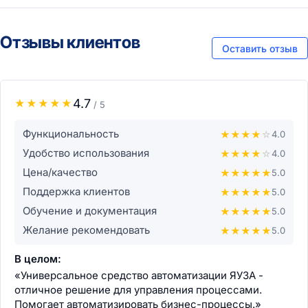
Отзывы клиентов
Оставить отзыв
4.7
★
★
★
★
★
/ 5
Функциональность
★
★
★
★
☆
4.0
Удобство использования
★
★
★
★
☆
4.0
Цена/качество
★
★
★
★
★
5.0
Поддержка клиентов
★
★
★
★
★
5.0
Обучение и документация
★
★
★
★
★
5.0
Желание рекомендовать
★
★
★
★
★
5.0
В целом:
«Универсальное средство автоматизации ЯУЗА -
отличное решение для управления процессами.
Помогает автоматизировать бизнес-процессы.»