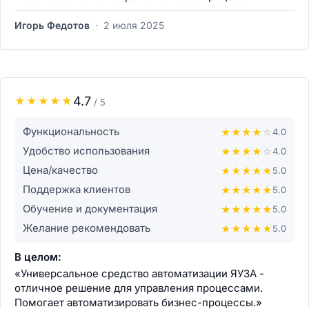
Игорь Федотов
·
2 июля 2025
4.7
★
★
★
★
★
/ 5
Функциональность
★
★
★
★
☆
4.0
Удобство использования
★
★
★
★
☆
4.0
Цена/качество
★
★
★
★
★
5.0
Поддержка клиентов
★
★
★
★
★
5.0
Обучение и документация
★
★
★
★
★
5.0
Желание рекомендовать
★
★
★
★
★
5.0
В целом:
«Универсальное средство автоматизации ЯУЗА -
отличное решение для управления процессами.
Помогает автоматизировать бизнес-процессы.»