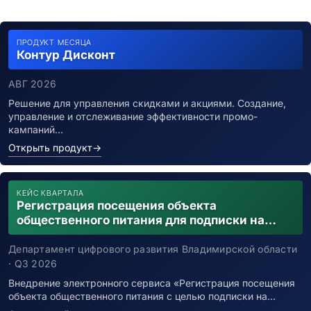
ПРОДУКТ МЕСЯЦА
Контур Дисконт
АВГ 2026
Решение для управления скидками и акциями. Создание,
управление и отслеживание эффективности промо-
кампаний…
Открыть продукт
→
КЕЙС КВАРТАЛА
Регистрация посещения объекта
общественного питания для подписки на
уведомления о возможном контакте с
заболевшим новой коронавирусной
Департамент цифрового развития Владимирской области
инфекцией
· Q3 2026
Внедрение электронного сервиса «Регистрация посещения
объекта общественного питания с целью подписки на…