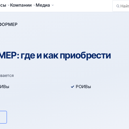
йсы
Компании
Медиа
Найти
НФОРМЕР
ЕР: где и как приобрести
вается
ИВы
РОИВы