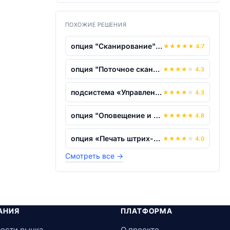
ПОХОЖИЕ РЕШЕНИЯ
опция "Сканирование" для системы "ДЕЛО...
★
★
★
★
★
4.7
опция "Поточное сканирование" для сист...
★
★
★
★
☆
4.3
подсистема «Управление процессами»
★
★
★
★
☆
4.3
опция "Оповещение и уведомление"
★
★
★
★
★
4.8
опция «Печать штрих-кода» для системы...
★
★
★
★
☆
4.0
Смотреть все
→
АНИЯ
ПЛАТФОРМА
ости рынка
О проекте