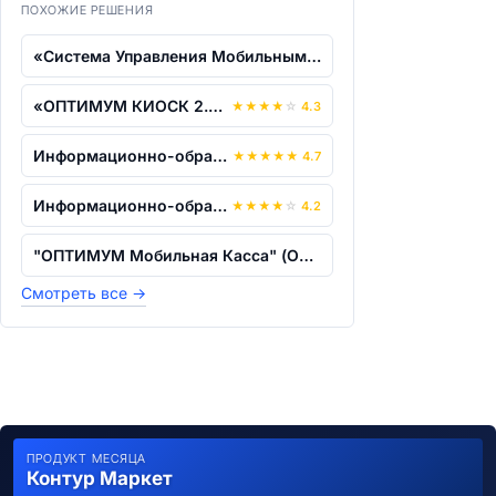
ПОХОЖИЕ РЕШЕНИЯ
«Система Управления Мобильными Специал...
«ОПТИМУМ КИОСК 2.0 (OPTIMUM MDM KIOSK...
★
★
★
★
☆
4.3
Информационно-образовательная платформ...
★
★
★
★
★
4.7
Информационно-образовательная платформ...
★
★
★
★
☆
4.2
"ОПТИМУМ Мобильная Касса" (OPTIMUM Mob...
Смотреть все
→
ПРОДУКТ МЕСЯЦА
Контур Маркет