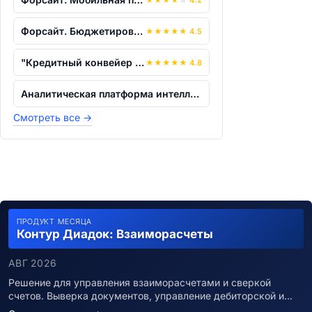
Форсайт. Бюджетирование
★
★
★
★
★
4.5
"Кредитный конвейер "CreCon"
★
★
★
★
★
4.8
Аналитическая платформа интеллектуальн...
Смотреть все
→
ПРОДУКТ МЕСЯЦА
Контур Диадок: Взаиморасчеты
АВГ 2026
Решение для управления взаиморасчетами и сверкой
счетов. Выверка документов, управление дебиторской и…