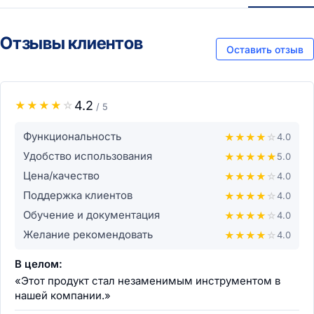
Отзывы клиентов
Оставить отзыв
4.2
★
★
★
★
☆
/ 5
Функциональность
★
★
★
★
☆
4.0
Удобство использования
★
★
★
★
★
5.0
Цена/качество
★
★
★
★
☆
4.0
Поддержка клиентов
★
★
★
★
☆
4.0
Обучение и документация
★
★
★
★
☆
4.0
Желание рекомендовать
★
★
★
★
☆
4.0
В целом:
«Этот продукт стал незаменимым инструментом в
нашей компании.»