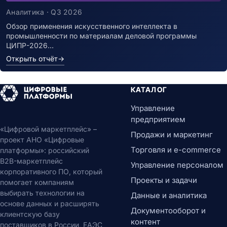
Аналитика · Q3 2026
Обзор применения искусственного интеллекта в
промышленности по материалам деловой программы
ЦИПР-2026…
Открыть отчёт
→
КАТАЛОГ
Управление
предприятием
«Цифровой маркетплейс» –
Продажи и маркетинг
проект АНО «Цифровые
Торговля и e-commerce
платформы»: российский
B2B-маркетплейс
Управление персоналом
корпоративного ПО, который
Проекты и задачи
помогает компаниям
выбирать технологии на
Данные и аналитика
основе данных и расширять
Документооборот и
клиентскую базу
контент
поставщиков в России, ЕАЭС