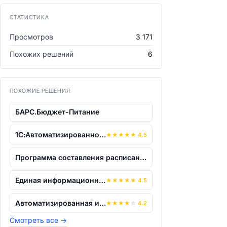
СТАТИСТИКА
Просмотров
3 171
Похожих решений
6
ПОХОЖИЕ РЕШЕНИЯ
БАРС.Бюджет-Питание
1С:Автоматизированное составление расп...
★
★
★
★
★
4.5
Программа составления расписания занят...
Единая информационная система "Георасп...
★
★
★
★
★
4.5
Автоматизированная информационная сист...
★
★
★
★
☆
4.2
Смотреть все
→