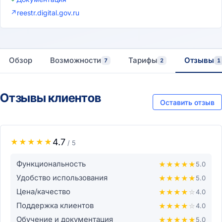
↗
reestr.digital.gov.ru
Обзор
Возможности
Тарифы
Отзывы
7
2
1
Отзывы клиентов
Оставить отзыв
4.7
★
★
★
★
★
/ 5
Функциональность
★
★
★
★
★
5.0
Удобство использования
★
★
★
★
★
5.0
Цена/качество
★
★
★
★
☆
4.0
Поддержка клиентов
★
★
★
★
☆
4.0
Обучение и документация
★
★
★
★
★
5.0