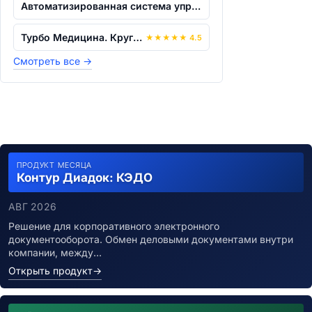
Автоматизированная система управления...
Турбо Медицина. Круглосуточный Стацион...
★
★
★
★
★
4.5
Смотреть все
→
ПРОДУКТ МЕСЯЦА
Контур Диадок: КЭДО
АВГ 2026
Решение для корпоративного электронного
документооборота. Обмен деловыми документами внутри
компании, между…
Открыть продукт
→