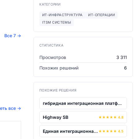
КАТЕГОРИИ
ИТ-ИНФРАСТРУКТУРА
ИТ-ОПЕРАЦИИ
ITSM СИСТЕМЫ
Все 7
→
СТАТИСТИКА
Просмотров
3 311
Похожих решений
6
ПОХОЖИЕ РЕШЕНИЯ
гибридная интеграционная платформа Ber...
еть все
→
Highway SB
★
★
★
★
★
4.8
Единая интеграционная платформа "Сокол...
★
★
★
★
★
4.5