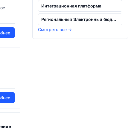
Интеграционная платформа
ное
Региональный Электронный бюджет. Интег...
Смотреть все
→
обнее
обнее
вия в