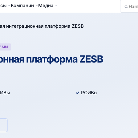
йсы
Компании
Медиа
Найти
ая интеграционная платформа ZESB
ТЕМЫ
онная платформа ZESB
ИВы
РОИВы