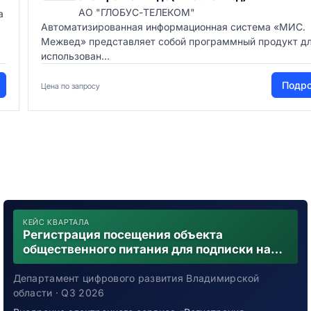
АО "ГЛОБУС-ТЕЛЕКОМ"
а
Автоматизированная информационная система «МИС.
Межвед» представляет собой программный продукт д
использован...
Подр
Цена по запросу
КЕЙС КВАРТАЛА
Регистрация посещения объекта
общественного питания для подписки на
уведомления о возможном контакте с
заболевшим новой коронавирусной
Департамент цифрового развития Владимирской
инфекцией
области · Q3 2026