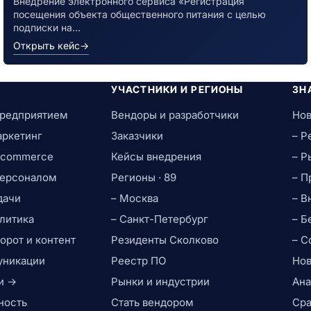
Внедрение электронного сервиса «Регистрация
посещения объекта общественного питания с целью
подписки на…
Открыть кейс
→
УЧАСТНИКИ И РЕГИОНЫ
ЗН
предприятием
Вендоры и разработчики
Нов
аркетинг
Заказчики
– Р
e-commerce
Кейсы внедрения
– Р
персоналом
Регионы · 89
– П
дачи
– Москва
– В
литика
– Санкт-Петербург
– Б
рот и контент
Резиденты Сколково
– С
уникации
Реестр ПО
Нов
и →
Рынки и индустрии
Ана
ность
Стать вендором
Сра