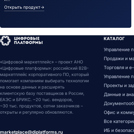
Открыть продукт
→
КАТАЛОГ
Управление 
Продажи и м
«Цифровой маркетплейс» – проект АНО
Торговля и 
«Цифровые платформы»: российский B2B-
маркетплейс корпоративного ПО, который
Управление 
помогает компаниям выбирать технологии
Проекты и за
на основе данных и расширять
клиентскую базу поставщиков в России,
Данные и ана
ЕАЭС и БРИКС. ~20 тыс. вендоров,
Документообо
~30 тыс. продуктов, сотни заказчиков –
открыты и регулярно обновляются.
Офис и комм
Все категори
ИБ и безопас
marketplace@diplatforms.ru