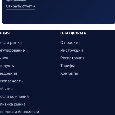
Открыть отчёт
→
АНИЯ
ПЛАТФОРМА
ости рынка
О проекте
егулирование
Инструкции
ынок
Регистрация
родукты
Тарифы
недрения
Контакты
езопасность
обытия
ости компаний
литика рынка
внения и бенчмарки