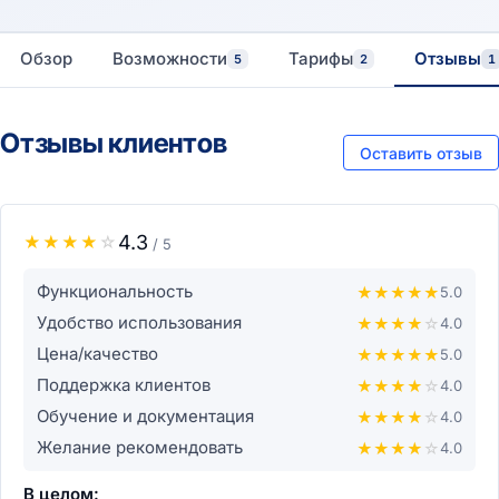
Обзор
Возможности
Тарифы
Отзывы
5
2
1
Отзывы клиентов
Оставить отзыв
4.3
★
★
★
★
☆
/ 5
Функциональность
★
★
★
★
★
5.0
Удобство использования
★
★
★
★
☆
4.0
Цена/качество
★
★
★
★
★
5.0
Поддержка клиентов
★
★
★
★
☆
4.0
Обучение и документация
★
★
★
★
☆
4.0
Желание рекомендовать
★
★
★
★
☆
4.0
В целом: