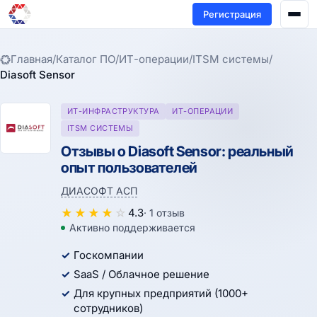
Регистрация
Главная
/
Каталог ПО
/
ИТ-операции
/
ITSM системы
/
Diasoft Sensor
ИТ-ИНФРАСТРУКТУРА
ИТ-ОПЕРАЦИИ
ITSM СИСТЕМЫ
Отзывы о Diasoft Sensor: реальный
опыт пользователей
ДИАСОФТ АСП
★
★
★
★
☆
4.3
· 1 отзыв
Активно поддерживается
Госкомпании
SaaS / Облачное решение
Для крупных предприятий (1000+
сотрудников)