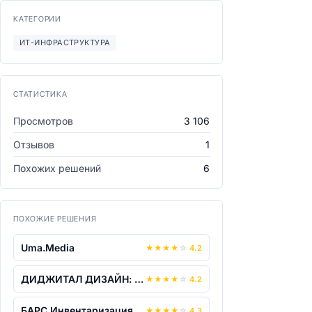
КАТЕГОРИИ
ИТ-ИНФРАСТРУКТУРА
СТАТИСТИКА
Просмотров
3 106
Отзывов
1
Похожих решений
6
ПОХОЖИЕ РЕШЕНИЯ
Uma.Media
★
★
★
★
☆
4.2
ДИДЖИТАЛ ДИЗАЙН: Защищенная мобильност...
★
★
★
★
☆
4.2
БАРС.Инвентаризация
★
★
★
★
☆
4.3