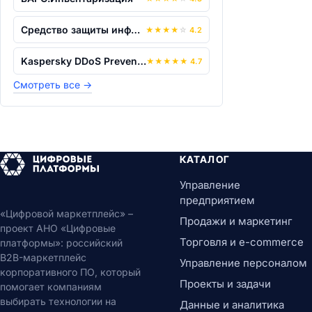
Средство защиты информации от несанкци...
★
★
★
★
☆
4.2
Kaspersky DDoS Prevention
★
★
★
★
★
4.7
Смотреть все
→
КАТАЛОГ
Управление
предприятием
«Цифровой маркетплейс» –
Продажи и маркетинг
проект АНО «Цифровые
Торговля и e-commerce
платформы»: российский
B2B-маркетплейс
Управление персоналом
корпоративного ПО, который
Проекты и задачи
помогает компаниям
выбирать технологии на
Данные и аналитика