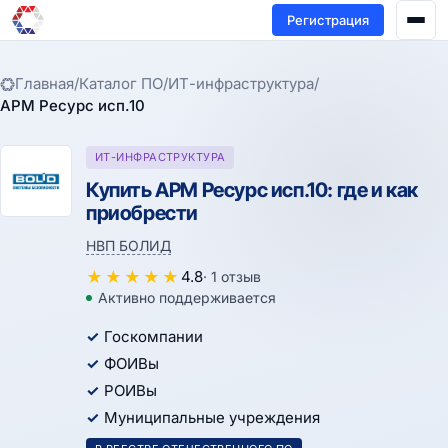
Регистрация
Главная
/
Каталог ПО
/
ИТ-инфраструктура
/
АРМ Ресурс исп.10
ИТ-ИНФРАСТРУКТУРА
Купить АРМ Ресурс исп.10: где и как
приобрести
НВП БОЛИД
★
★
★
★
★
4.8
· 1 отзыв
Активно поддерживается
Госкомпании
ФОИВы
РОИВы
Муниципальные учреждения