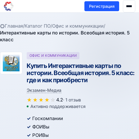
Регистрация
Главная
/
Каталог ПО
/
Офис и коммуникации
/
Интерактивные карты по истории. Всеобщая история. 5
класс
ОФИС И КОММУНИКАЦИИ
Купить Интерактивные карты по
истории. Всеобщая история. 5 класс:
где и как приобрести
Экзамен-Медиа
★
★
★
★
☆
4.2
· 1 отзыв
Активно поддерживается
Госкомпании
ФОИВы
РОИВы