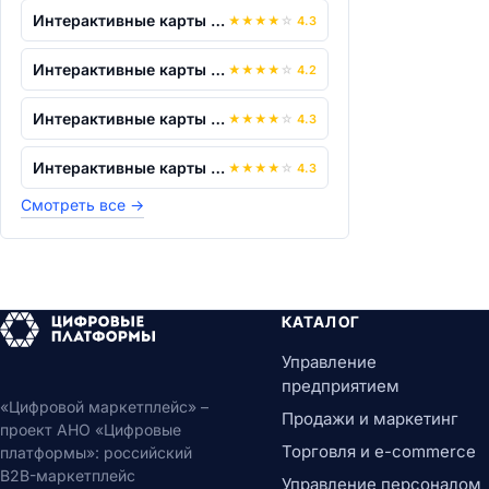
Интерактивные карты по истории. "Всеоб...
★
★
★
★
☆
4.3
Интерактивные карты по истории. "Всеоб...
★
★
★
★
☆
4.2
Интерактивные карты по истории. "Всеоб...
★
★
★
★
☆
4.3
Интерактивные карты по истории. "Всеоб...
★
★
★
★
☆
4.3
Смотреть все
→
КАТАЛОГ
Управление
предприятием
«Цифровой маркетплейс» –
Продажи и маркетинг
проект АНО «Цифровые
Торговля и e-commerce
платформы»: российский
B2B-маркетплейс
Управление персоналом