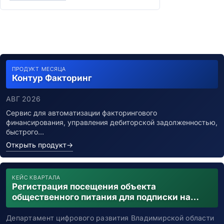
ПРОДУКТ МЕСЯЦА
Контур Факторинг
АВГ 2026
Сервис для автоматизации факторингового
финансирования, управления дебиторской задолженностью,
быстрого…
Открыть продукт
→
КЕЙС КВАРТАЛА
Регистрация посещения объекта
общественного питания для подписки на
уведомления о возможном контакте с
заболевшим новой коронавирусной
Департамент цифрового развития Владимирской области