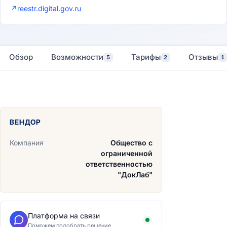
↗
reestr.digital.gov.ru
Обзор
Возможности
Тарифы
Отзывы
5
2
1
ВЕНДОР
Компания
Общество с
ограниченной
ответственностью
"ДокЛаб"
Платформа на связи
Поможем подобрать решение