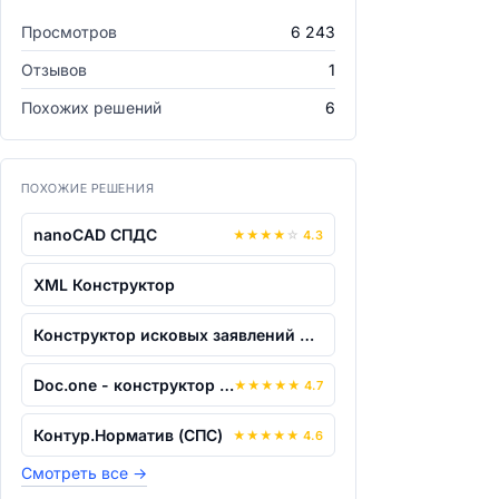
Просмотров
6 243
Отзывов
1
Похожих решений
6
ПОХОЖИЕ РЕШЕНИЯ
nanoCAD СПДС
★
★
★
★
☆
4.3
XML Конструктор
Конструктор исковых заявлений и жалоб
Doc.one - конструктор интерактивных ша...
★
★
★
★
★
4.7
Контур.Норматив (СПС)
★
★
★
★
★
4.6
Смотреть все
→