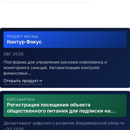
ПРОДУКТ МЕСЯЦА
Контур Фокус
АВГ 2026
Платформа для управления рисками комплаенса и
мониторинга санкций. Автоматизация контроля
финансовых…
Открыть продукт
→
КЕЙС КВАРТАЛА
Регистрация посещения объекта
общественного питания для подписки на
уведомления о возможном контакте с
заболевшим новой коронавирусной
Департамент цифрового развития Владимирской области
инфекцией
· Q3 2026