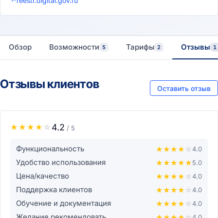
↗
reestr.digital.gov.ru
Обзор
Возможности
Тарифы
Отзывы
5
2
1
Отзывы клиентов
Оставить отзыв
4.2
★
★
★
★
☆
/ 5
Функциональность
★
★
★
★
☆
4.0
Удобство использования
★
★
★
★
★
5.0
Цена/качество
★
★
★
★
☆
4.0
Поддержка клиентов
★
★
★
★
☆
4.0
Обучение и документация
★
★
★
★
☆
4.0
Желание рекомендовать
★
★
★
★
☆
4.0