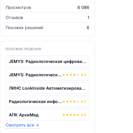
Просмотров
6 086
Отзывов
1
Похожих решений
6
ПОХОЖИЕ РЕШЕНИЯ
JEMYS: Радиологическая цифровая информ...
JEMYS: Радиологическая цифровая информ...
★
★
★
★
☆
4.3
ЛИНС LookInside Автоматизированное раб...
Радиологическая информационная система...
★
★
★
★
☆
4.2
АПК АрхиМед
★
★
★
★
★
4.8
Смотреть все
→