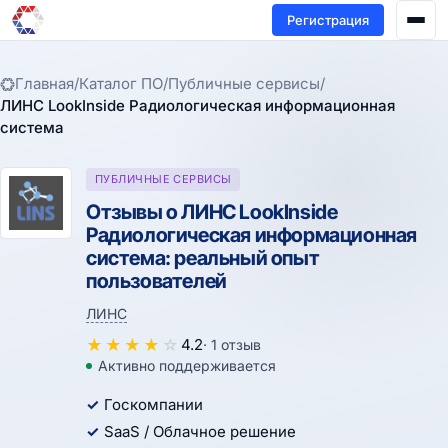
Регистрация
Главная
/
Каталог ПО
/
Публичные сервисы
/
ЛИНС LookInside Радиологическая информационная
система
ПУБЛИЧНЫЕ СЕРВИСЫ
Отзывы о ЛИНС LookInside
Радиологическая информационная
система: реальный опыт
пользователей
ЛИНС
★
★
★
★
☆
4.2
· 1 отзыв
Активно поддерживается
Госкомпании
SaaS / Облачное решение