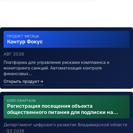
ПРОДУКТ МЕСЯЦА
Контур Фокус
АВГ 2026
Платформа для управления рисками комплаенса и
мониторинга санкций. Автоматизация контроля
финансовых…
Открыть продукт
→
КЕЙС КВАРТАЛА
Регистрация посещения объекта
общественного питания для подписки на
уведомления о возможном контакте с
заболевшим новой коронавирусной
Департамент цифрового развития Владимирской области
инфекцией
· Q3 2026