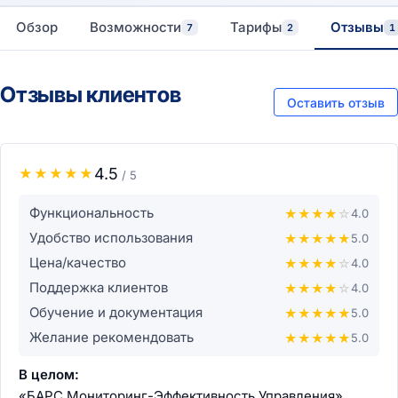
Обзор
Возможности
Тарифы
Отзывы
7
2
1
Отзывы клиентов
Оставить отзыв
4.5
★
★
★
★
★
/ 5
Функциональность
★
★
★
★
☆
4.0
Удобство использования
★
★
★
★
★
5.0
Цена/качество
★
★
★
★
☆
4.0
Поддержка клиентов
★
★
★
★
☆
4.0
Обучение и документация
★
★
★
★
★
5.0
Желание рекомендовать
★
★
★
★
★
5.0
В целом:
«БАРС.Мониторинг-Эффективность Управления»