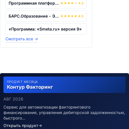
Программная платформа "Комплексная авт...
★
★
★
★
☆
4.3
БАРС.Образование - Электронное дополни...
★
★
★
★
★
4.5
«Программа: «Smeta.ru» версия 9»
Смотреть все
→
ПРОДУКТ МЕСЯЦА
Контур Факторинг
АВГ 2026
Сервис для автоматизации факторингового
финансирования, управления дебиторской задолженностью,
быстрого…
Открыть продукт
→