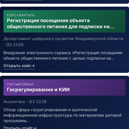
КЕЙС КВАРТАЛА
Регистрация посещения объекта
общественного питания для подписки на
уведомления о возможном контакте с
заболевшим новой коронавирусной
Департамент цифрового развития Владимирской области
инфекцией
· Q3 2026
Внедрение электронного сервиса «Регистрация посещения
объекта общественного питания с целью подписки на…
Открыть кейс
→
ТОП МАТЕРИАЛ
Госрегулирование и КИИ
Аналитика · Q3 2026
Обзор сферы госрегулирования и критической
информационной инфраструктуры по материалам деловой
программы…
Открыть отчёт
→