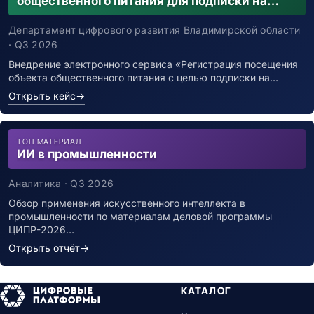
общественного питания для подписки на
уведомления о возможном контакте с
заболевшим новой коронавирусной
Департамент цифрового развития Владимирской области
инфекцией
· Q3 2026
Внедрение электронного сервиса «Регистрация посещения
объекта общественного питания с целью подписки на…
Открыть кейс
→
ТОП МАТЕРИАЛ
ИИ в промышленности
Аналитика · Q3 2026
Обзор применения искусственного интеллекта в
промышленности по материалам деловой программы
ЦИПР-2026…
Открыть отчёт
→
КАТАЛОГ