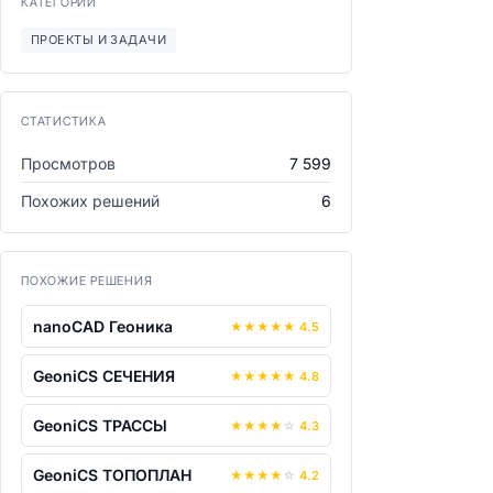
КАТЕГОРИИ
ПРОЕКТЫ И ЗАДАЧИ
СТАТИСТИКА
Просмотров
7 599
Похожих решений
6
ПОХОЖИЕ РЕШЕНИЯ
nanoCAD Геоника
★
★
★
★
★
4.5
GeoniCS СЕЧЕНИЯ
★
★
★
★
★
4.8
GeoniCS ТРАССЫ
★
★
★
★
☆
4.3
GeoniCS ТОПОПЛАН
★
★
★
★
☆
4.2