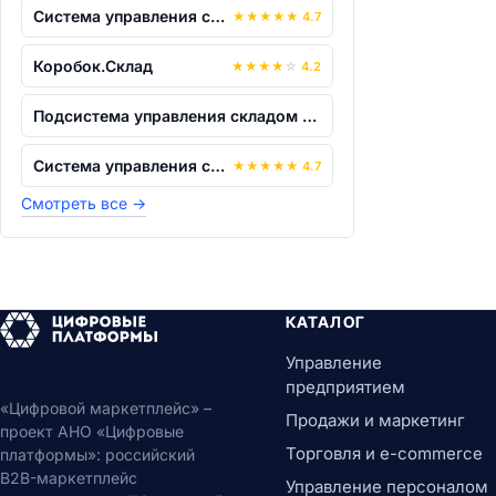
Система управления складом AXELOT WMS...
★
★
★
★
★
4.7
Коробок.Склад
★
★
★
★
☆
4.2
Подсистема управления складом AS WMS д...
Система управления складом «YARUS WMS»
★
★
★
★
★
4.7
Смотреть все
→
КАТАЛОГ
Управление
предприятием
«Цифровой маркетплейс» –
Продажи и маркетинг
проект АНО «Цифровые
Торговля и e-commerce
платформы»: российский
B2B-маркетплейс
Управление персоналом