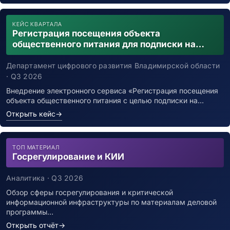
КЕЙС КВАРТАЛА
Регистрация посещения объекта
общественного питания для подписки на
уведомления о возможном контакте с
заболевшим новой коронавирусной
Департамент цифрового развития Владимирской области
инфекцией
· Q3 2026
Внедрение электронного сервиса «Регистрация посещения
объекта общественного питания с целью подписки на…
Открыть кейс
→
ТОП МАТЕРИАЛ
Госрегулирование и КИИ
Аналитика · Q3 2026
Обзор сферы госрегулирования и критической
информационной инфраструктуры по материалам деловой
программы…
Открыть отчёт
→