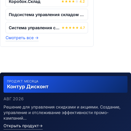
Коробок.Склад
★
★
★
★
☆
4.2
Подсистема управления складом AS WMS д...
Система управления складом «YARUS WMS»
★
★
★
★
★
4.7
Смотреть все
→
ПРОДУКТ МЕСЯЦА
Контур Дисконт
АВГ 2026
Решение для управления скидками и акциями. Создание,
управление и отслеживание эффективности промо-
кампаний…
Открыть продукт
→