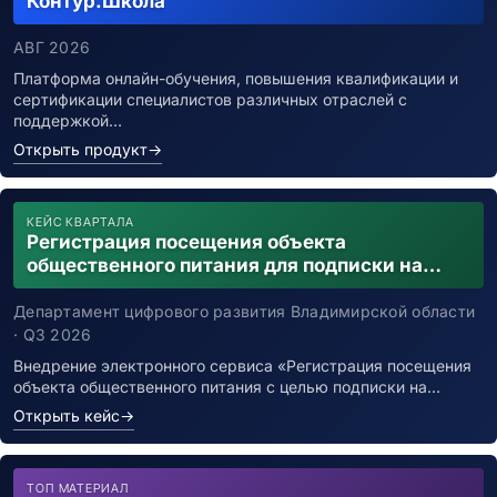
Контур.Школа
АВГ 2026
Платформа онлайн-обучения, повышения квалификации и
сертификации специалистов различных отраслей с
поддержкой…
Открыть продукт
→
КЕЙС КВАРТАЛА
Регистрация посещения объекта
общественного питания для подписки на
уведомления о возможном контакте с
заболевшим новой коронавирусной
Департамент цифрового развития Владимирской области
инфекцией
· Q3 2026
Внедрение электронного сервиса «Регистрация посещения
объекта общественного питания с целью подписки на…
Открыть кейс
→
ТОП МАТЕРИАЛ