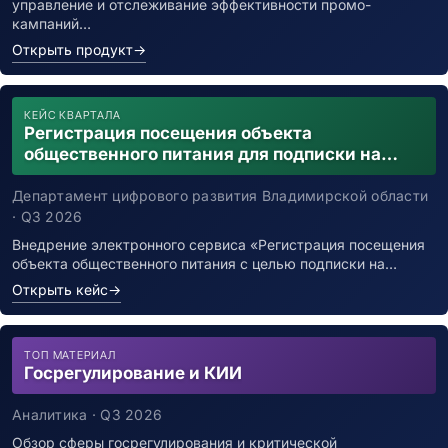
управление и отслеживание эффективности промо-
кампаний…
Открыть продукт
→
КЕЙС КВАРТАЛА
Регистрация посещения объекта
общественного питания для подписки на
уведомления о возможном контакте с
заболевшим новой коронавирусной
Департамент цифрового развития Владимирской области
инфекцией
· Q3 2026
Внедрение электронного сервиса «Регистрация посещения
объекта общественного питания с целью подписки на…
Открыть кейс
→
ТОП МАТЕРИАЛ
Госрегулирование и КИИ
Аналитика · Q3 2026
Обзор сферы госрегулирования и критической