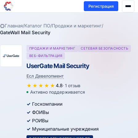
Регистрация
Главная
/
Каталог ПО
/
Продажи и маркетинг
/
GateWall Mail Security
ПРОДАЖИ И МАРКЕТИНГ
СЕТЕВАЯ БЕЗОПАСНОСТЬ
ВЕБ-ФИЛЬТРАЦИЯ
UserGate Mail Security
Есл Девелопмент
★
★
★
★
★
4.8
· 1 отзыв
Активно поддерживается
Госкомпании
ФОИВы
РОИВы
Муниципальные учреждения