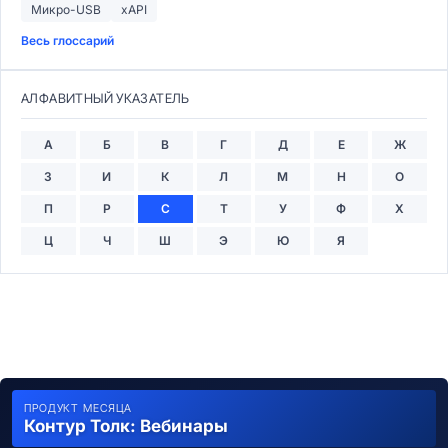
Микро-USB
xAPI
Весь глоссарий
АЛФАВИТНЫЙ УКАЗАТЕЛЬ
А
Б
В
Г
Д
Е
Ж
З
И
К
Л
М
Н
О
П
Р
С
Т
У
Ф
Х
Ц
Ч
Ш
Э
Ю
Я
ПРОДУКТ МЕСЯЦА
Контур Толк: Вебинары