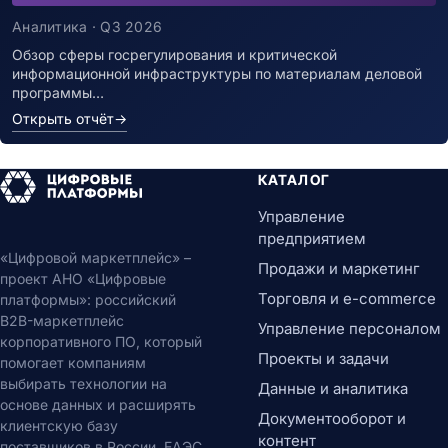
Аналитика · Q3 2026
Обзор сферы госрегулирования и критической
информационной инфраструктуры по материалам деловой
программы…
Открыть отчёт
→
КАТАЛОГ
Управление
предприятием
«Цифровой маркетплейс» –
Продажи и маркетинг
проект АНО «Цифровые
Торговля и e-commerce
платформы»: российский
B2B-маркетплейс
Управление персоналом
корпоративного ПО, который
Проекты и задачи
помогает компаниям
выбирать технологии на
Данные и аналитика
основе данных и расширять
Документооборот и
клиентскую базу
контент
поставщиков в России, ЕАЭС