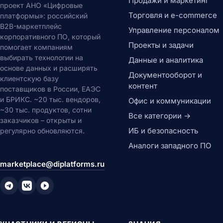
Продажи и маркетинг
проект АНО «Цифровые
Торговля и e-commerce
платформы»: российский
B2B-маркетплейс
Управление персоналом
корпоративного ПО, который
Проекты и задачи
помогает компаниям
выбирать технологии на
Данные и аналитика
основе данных и расширять
Документооборот и
клиентскую базу
контент
поставщиков в России, ЕАЭС
и БРИКС. ~20 тыс. вендоров,
Офис и коммуникации
~30 тыс. продуктов, сотни
Все категории →
заказчиков – открыты и
ИБ и безопасность
регулярно обновляются.
Аналоги западного ПО
marketplace@diplatforms.ru