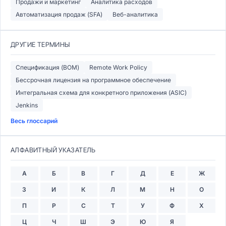
Продажи и маркетинг
Аналитика расходов
Автоматизация продаж (SFA)
Веб-аналитика
ДРУГИЕ ТЕРМИНЫ
Спецификация (BOM)
Remote Work Policy
Бессрочная лицензия на программное обеспечение
Интегральная схема для конкретного приложения (ASIC)
Jenkins
Весь глоссарий
АЛФАВИТНЫЙ УКАЗАТЕЛЬ
А
Б
В
Г
Д
Е
Ж
З
И
К
Л
М
Н
О
П
Р
С
Т
У
Ф
Х
Ц
Ч
Ш
Э
Ю
Я