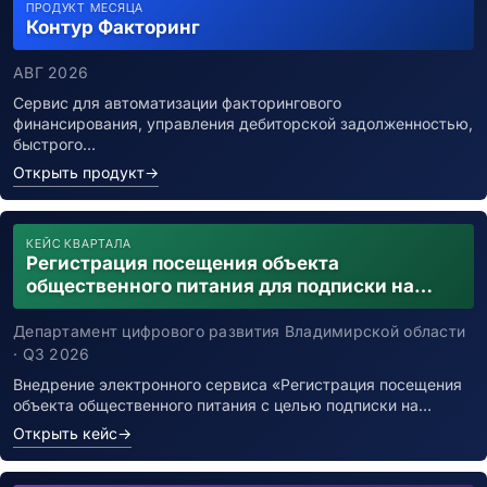
ПРОДУКТ МЕСЯЦА
Контур Факторинг
АВГ 2026
Сервис для автоматизации факторингового
финансирования, управления дебиторской задолженностью,
быстрого…
Открыть продукт
→
КЕЙС КВАРТАЛА
Регистрация посещения объекта
общественного питания для подписки на
уведомления о возможном контакте с
заболевшим новой коронавирусной
Департамент цифрового развития Владимирской области
инфекцией
· Q3 2026
Внедрение электронного сервиса «Регистрация посещения
объекта общественного питания с целью подписки на…
Открыть кейс
→