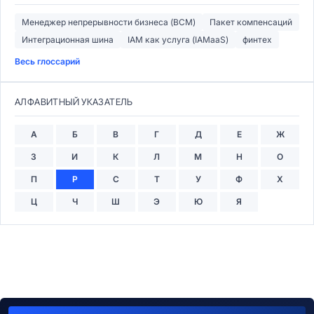
Менеджер непрерывности бизнеса (BCM)
Пакет компенсаций
Интеграционная шина
IAM как услуга (IAMaaS)
финтех
Весь глоссарий
АЛФАВИТНЫЙ УКАЗАТЕЛЬ
А
Б
В
Г
Д
Е
Ж
З
И
К
Л
М
Н
О
П
Р
С
Т
У
Ф
Х
Ц
Ч
Ш
Э
Ю
Я