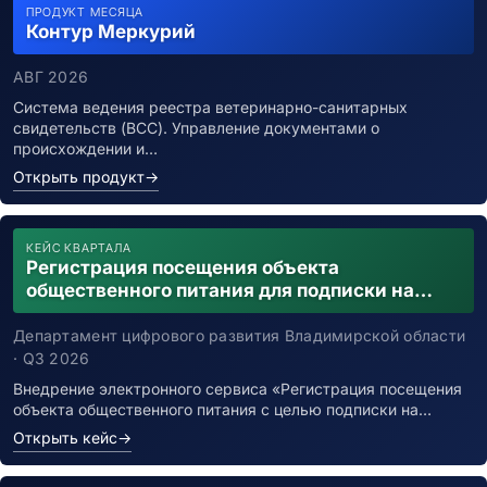
ПРОДУКТ МЕСЯЦА
Контур Меркурий
АВГ 2026
Система ведения реестра ветеринарно-санитарных
свидетельств (ВСС). Управление документами о
происхождении и…
Открыть продукт
→
КЕЙС КВАРТАЛА
Регистрация посещения объекта
общественного питания для подписки на
уведомления о возможном контакте с
заболевшим новой коронавирусной
Департамент цифрового развития Владимирской области
инфекцией
· Q3 2026
Внедрение электронного сервиса «Регистрация посещения
объекта общественного питания с целью подписки на…
Открыть кейс
→