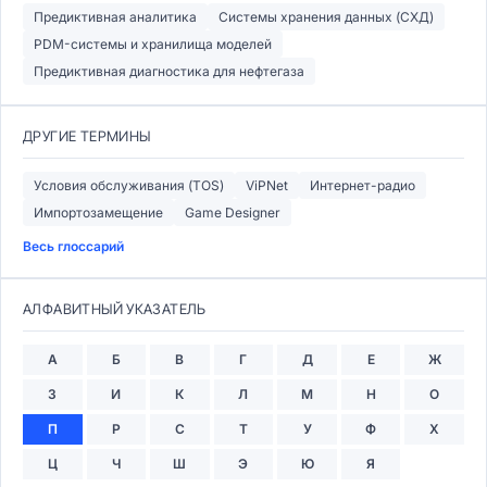
Предиктивная аналитика
Системы хранения данных (СХД)
PDM-системы и хранилища моделей
Предиктивная диагностика для нефтегаза
ДРУГИЕ ТЕРМИНЫ
Условия обслуживания (TOS)
ViPNet
Интернет-радио
Импортозамещение
Game Designer
Весь глоссарий
АЛФАВИТНЫЙ УКАЗАТЕЛЬ
А
Б
В
Г
Д
Е
Ж
З
И
К
Л
М
Н
О
П
Р
С
Т
У
Ф
Х
Ц
Ч
Ш
Э
Ю
Я