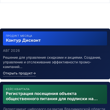
ПРОДУКТ МЕСЯЦА
Контур Дисконт
АВГ 2026
Решение для управления скидками и акциями. Создание,
управление и отслеживание эффективности промо-
кампаний…
Открыть продукт
→
КЕЙС КВАРТАЛА
Регистрация посещения объекта
общественного питания для подписки на
уведомления о возможном контакте с
заболевшим новой коронавирусной
Департамент цифрового развития Владимирской области