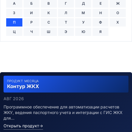
А
Б
В
Г
Д
Е
Ж
З
И
К
Л
М
Н
О
П
Р
С
Т
У
Ф
Х
Ц
Ч
Ш
Э
Ю
Я
ПРОДУКТ МЕСЯЦА
Контур ЖКХ
АВГ 2026
Программное обеспечение для автоматизации расчетов
ЖКУ, ведения паспортного учета и интеграции с ГИС ЖКХ
для…
Открыть продукт
→