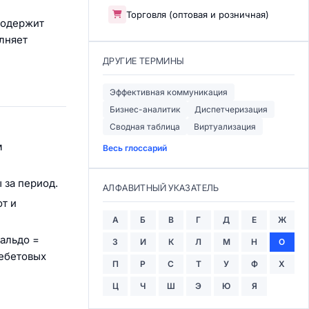
Торговля (оптовая и розничная)
содержит
лняет
ДРУГИЕ ТЕРМИНЫ
Эффективная коммуникация
Бизнес-аналитик
Диспетчеризация
Сводная таблица
Виртуализация
м
Весь глоссарий
 за период.
АЛФАВИТНЫЙ УКАЗАТЕЛЬ
т и
А
Б
В
Г
Д
Е
Ж
альдо =
З
И
К
Л
М
Н
О
дебетовых
П
Р
С
Т
У
Ф
Х
Ц
Ч
Ш
Э
Ю
Я