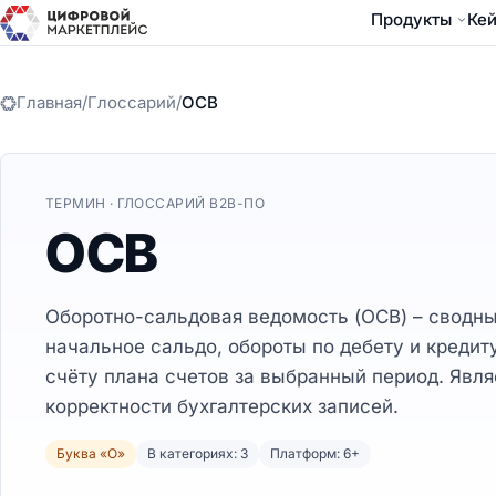
Продукты
Ке
Главная
/
Глоссарий
/
ОСВ
ТЕРМИН · ГЛОССАРИЙ B2B-ПО
ОСВ
Оборотно-сальдовая ведомость (ОСВ) – сводны
начальное сальдо, обороты по дебету и кредит
счёту плана счетов за выбранный период. Явл
корректности бухгалтерских записей.
Буква «О»
В категориях: 3
Платформ: 6+