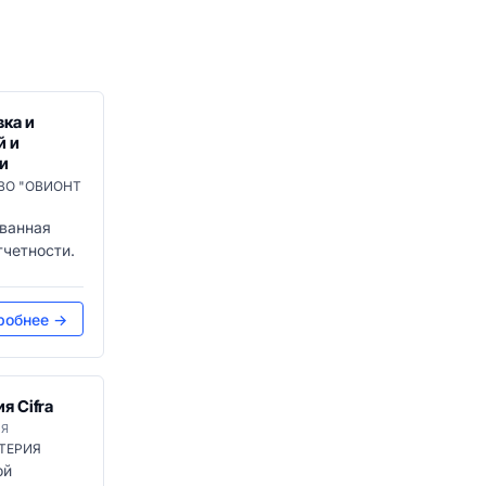
ка и
й и
ти
ВО "ОВИОНТ
ванная
тчетности.
робнее →
я Cifra
ИЯ
ТЕРИЯ
ой