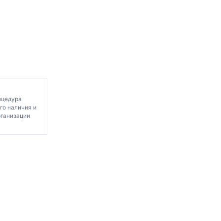
оцедура
го наличия и
рганизации