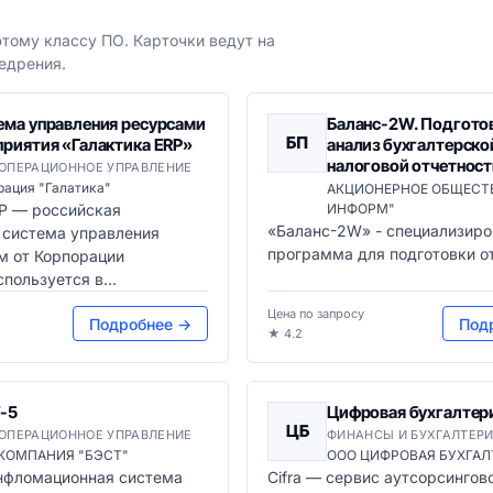
тому классу ПО. Карточки ведут на
едрения.
ема управления ресурсами
Баланс-2W. Подготов
БП
приятия «Галактика ERP»
анализ бухгалтерско
налоговой отчетнос
 ОПЕРАЦИОННОЕ УПРАВЛЕНИЕ
рация "Галатика"
АКЦИОНЕРНОЕ ОБЩЕСТ
RP — российская
ИНФОРМ"
«Баланс-2W» - специализиро
 система управления
программа для подготовки о
м от Корпорации
пользуется в...
Цена по запросу
Подробнее →
Под
★ 4.2
-5
Цифровая бухгалтери
ЦБ
 ОПЕРАЦИОННОЕ УПРАВЛЕНИЕ
ФИНАНСЫ И БУХГАЛТЕР
КОМПАНИЯ "БЭСТ"
ООО ЦИФРОВАЯ БУХГАЛ
инфломационная система
Cifra — сервис аутсорсингов