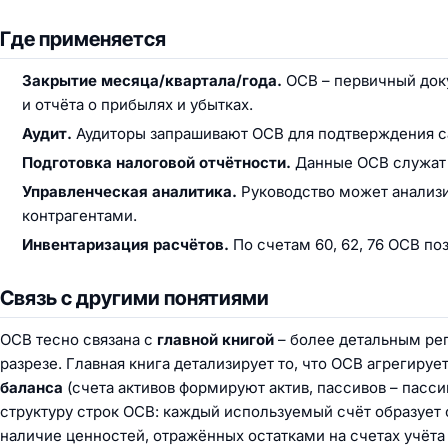
Где применяется
Закрытие месяца/квартала/года.
ОСВ – первичный док
и отчёта о прибылях и убытках.
Аудит.
Аудиторы запрашивают ОСВ для подтверждения са
Подготовка налоговой отчётности.
Данные ОСВ служат б
Управленческая аналитика.
Руководство может анализи
контрагентами.
Инвентаризация расчётов.
По счетам 60, 62, 76 ОСВ по
Связь с другими понятиями
ОСВ тесно связана с
главной книгой
– более детальным рег
разрезе. Главная книга детализирует то, что ОСВ агрегиру
баланса
(счета активов формируют актив, пассивов – пасси
структуру строк ОСВ: каждый используемый счёт образует
наличие ценностей, отражённых остатками на счетах учёта