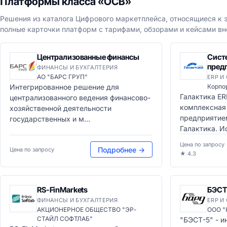
Платформы класса «ОСВ»
Решения из каталога Цифрового маркетплейса, относящиеся к э
полные карточки платформ с тарифами, обзорами и кейсами вн
Централизованные финансы
Сист
пред
ФИНАНСЫ И БУХГАЛТЕРИЯ
АО "БАРС ГРУП"
ERP И
Интегрированное решение для
Корпо
Галактика E
централизованного ведения финансово-
комплексная
хозяйственной деятельности
предприятие
государственных и м...
Галактика. Ис
Цена по запросу
Подробнее →
Цена по запросу
★ 4.3
RS-FinMarkets
БЭСТ
ФИНАНСЫ И БУХГАЛТЕРИЯ
ERP И
АКЦИОНЕРНОЕ ОБЩЕСТВО "ЭР-
ООО "
СТАЙЛ СОФТЛАБ"
"БЭСТ-5" - 