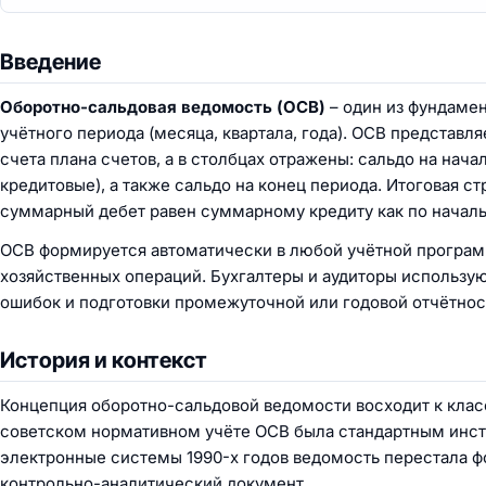
Введение
Оборотно-сальдовая ведомость (ОСВ)
– один из фундамен
учётного периода (месяца, квартала, года). ОСВ представл
счета плана счетов, а в столбцах отражены: сальдо на нача
кредитовые), а также сальдо на конец периода. Итоговая 
суммарный дебет равен суммарному кредиту как по начальн
ОСВ формируется автоматически в любой учётной программе
хозяйственных операций. Бухгалтеры и аудиторы использую
ошибок и подготовки промежуточной или годовой отчётнос
История и контекст
Концепция оборотно-сальдовой ведомости восходит к класс
советском нормативном учёте ОСВ была стандартным инст
электронные системы 1990-х годов ведомость перестала ф
контрольно-аналитический документ.