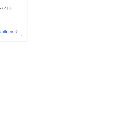
» (ИНН
робнее →