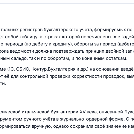
тальных регистров бухгалтерского учёта, формируемых по
яет собой таблицу, в строках которой перечислены все заде
ло периода (по дебету и кредиту), обороты за период (дебет
строка ведомости должна подтверждать принцип двойной зап
ым сальдо, так и по оборотам, и по конечным остаткам.
 (1С, СБИС, Контур.Бухгалтерия и др.) на основании введ
т её для контрольной проверки корректности проводок, вы
ти.
ической итальянской бухгалтерии XV века, описанной Луко
рументом ручного учёта в журнально-ордерной форме. С п
ормироваться вручную, однако сохранила своё значение ка