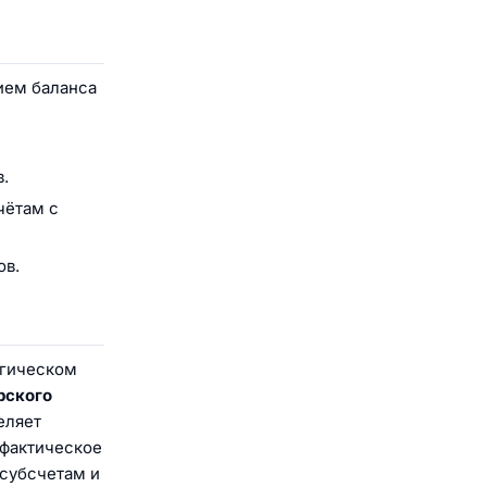
ием баланса
.
чётам с
ов.
огическом
рского
еляет
 фактическое
 субсчетам и