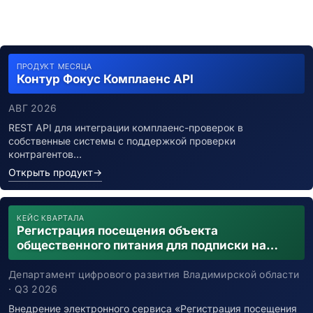
ПРОДУКТ МЕСЯЦА
Контур Фокус Комплаенс API
АВГ 2026
REST API для интеграции комплаенс-проверок в
собственные системы с поддержкой проверки
контрагентов…
Открыть продукт
→
КЕЙС КВАРТАЛА
Регистрация посещения объекта
общественного питания для подписки на
уведомления о возможном контакте с
заболевшим новой коронавирусной
Департамент цифрового развития Владимирской области
инфекцией
· Q3 2026
Внедрение электронного сервиса «Регистрация посещения