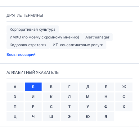
ДРУГИЕ ТЕРМИНЫ
Корпоративная культура
ИМХО (по моему скромному мнению)
Alertmanager
Кадровая стратегия
ИТ-консалтинговые услуги
Весь глоссарий
АЛФАВИТНЫЙ УКАЗАТЕЛЬ
А
Б
В
Г
Д
Е
Ж
З
И
К
Л
М
Н
О
П
Р
С
Т
У
Ф
Х
Ц
Ч
Ш
Э
Ю
Я