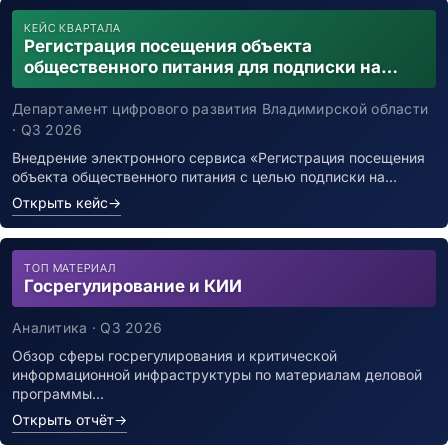
КЕЙС КВАРТАЛА
Регистрация посещения объекта
общественного питания для подписки на
уведомления о возможном контакте с
заболевшим новой коронавирусной
Департамент цифрового развития Владимирской области
инфекцией
· Q3 2026
Внедрение электронного сервиса «Регистрация посещения
объекта общественного питания с целью подписки на…
Открыть кейс
→
ТОП МАТЕРИАЛ
Госрегулирование и КИИ
Аналитика · Q3 2026
Обзор сферы госрегулирования и критической
информационной инфраструктуры по материалам деловой
программы…
Открыть отчёт
→