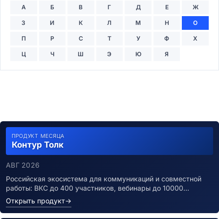
А
Б
В
Г
Д
Е
Ж
З
И
К
Л
М
Н
О
П
Р
С
Т
У
Ф
Х
Ц
Ч
Ш
Э
Ю
Я
ПРОДУКТ МЕСЯЦА
Контур Толк
АВГ 2026
Российская экосистема для коммуникаций и совместной
работы: ВКС до 400 участников, вебинары до 10000…
Открыть продукт
→