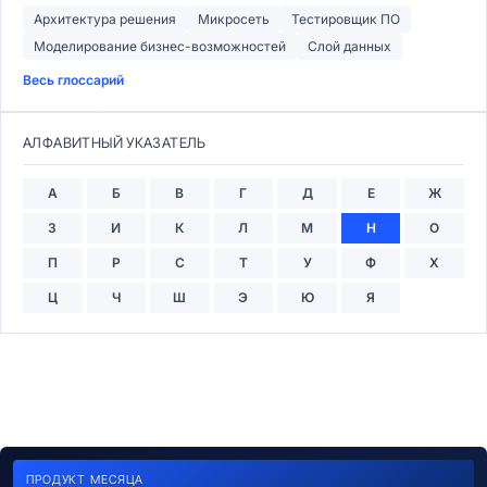
Архитектура решения
Микросеть
Тестировщик ПО
Моделирование бизнес-возможностей
Слой данных
Весь глоссарий
АЛФАВИТНЫЙ УКАЗАТЕЛЬ
А
Б
В
Г
Д
Е
Ж
З
И
К
Л
М
Н
О
П
Р
С
Т
У
Ф
Х
Ц
Ч
Ш
Э
Ю
Я
ПРОДУКТ МЕСЯЦА