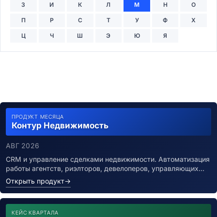
З
И
К
Л
М
Н
О
П
Р
С
Т
У
Ф
Х
Ц
Ч
Ш
Э
Ю
Я
ПРОДУКТ МЕСЯЦА
Контур Недвижимость
АВГ 2026
CRM и управление сделками недвижимости. Автоматизация
работы агентств, риэлторов, девелоперов, управляющих…
Открыть продукт
→
КЕЙС КВАРТАЛА