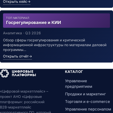
Открыть кейс
→
ТОП МАТЕРИАЛ
Госрегулирование и КИИ
Аналитика · Q3 2026
Обзор сферы госрегулирования и критической
информационной инфраструктуры по материалам деловой
программы…
Открыть отчёт
→
КАТАЛОГ
Управление
предприятием
«Цифровой маркетплейс» –
Продажи и маркетинг
проект АНО «Цифровые
Торговля и e-commerce
платформы»: российский
B2B-маркетплейс
Управление персоналом
корпоративного ПО, который