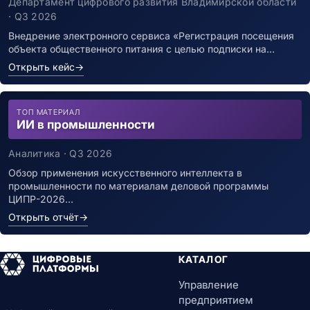
заболевшим новой коронавирусной
Департамент цифрового развития Владимирской области
инфекцией
· Q3 2026
Внедрение электронного сервиса «Регистрация посещения
объекта общественного питания с целью подписки на…
Открыть кейс
→
ТОП МАТЕРИАЛ
ИИ в промышленности
Аналитика · Q3 2026
Обзор применения искусственного интеллекта в
промышленности по материалам деловой программы
ЦИПР-2026…
Открыть отчёт
→
КАТАЛОГ
Управление
предприятием