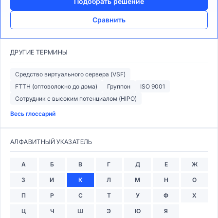
Подобрать решение
Сравнить
ДРУГИЕ ТЕРМИНЫ
Средство виртуального сервера (VSF)
FTTH (оптоволокно до дома)
Группон
ISO 9001
Сотрудник с высоким потенциалом (HIPO)
Весь глоссарий
АЛФАВИТНЫЙ УКАЗАТЕЛЬ
А
Б
В
Г
Д
Е
Ж
З
И
К
Л
М
Н
О
П
Р
С
Т
У
Ф
Х
Ц
Ч
Ш
Э
Ю
Я