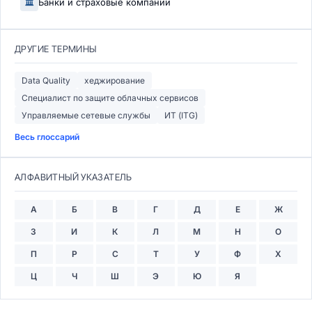
Банки и страховые компании
ДРУГИЕ ТЕРМИНЫ
Data Quality
хеджирование
Специалист по защите облачных сервисов
Управляемые сетевые службы
ИТ (ITG)
Весь глоссарий
АЛФАВИТНЫЙ УКАЗАТЕЛЬ
А
Б
В
Г
Д
Е
Ж
З
И
К
Л
М
Н
О
П
Р
С
Т
У
Ф
Х
Ц
Ч
Ш
Э
Ю
Я