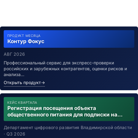
ПРОДУКТ МЕСЯЦА
Контур Фокус
АВГ 2026
Профессиональный сервис для экспресс-проверки
российских и зарубежных контрагентов, оценки рисков и
анализа…
Открыть продукт
→
КЕЙС КВАРТАЛА
Регистрация посещения объекта
общественного питания для подписки на
уведомления о возможном контакте с
заболевшим новой коронавирусной
Департамент цифрового развития Владимирской области
инфекцией
· Q3 2026