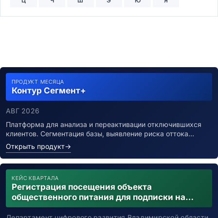
Ц
Ч
Ш
Э
Ю
Я
ПРОДУКТ МЕСЯЦА
Контур Сегмент+
АВГ 2026
Платформа для анализа и переактивации отключившихся
клиентов. Сегментация базы, выявление риска оттока…
Открыть продукт
→
КЕЙС КВАРТАЛА
Регистрация посещения объекта
общественного питания для подписки на
уведомления о возможном контакте с
заболевшим новой коронавирусной
Департамент цифрового развития Владимирской области