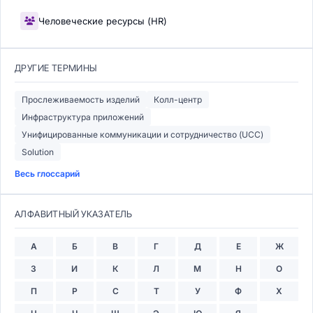
Человеческие ресурсы (HR)
ДРУГИЕ ТЕРМИНЫ
Прослеживаемость изделий
Колл-центр
Инфраструктура приложений
Унифицированные коммуникации и сотрудничество (UCC)
Solution
Весь глоссарий
АЛФАВИТНЫЙ УКАЗАТЕЛЬ
А
Б
В
Г
Д
Е
Ж
З
И
К
Л
М
Н
О
П
Р
С
Т
У
Ф
Х