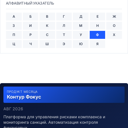
АЛФАВИТНЫЙ УКАЗАТЕЛЬ
А
Б
В
Г
Д
Е
Ж
З
И
К
Л
М
Н
О
П
Р
С
Т
У
Ф
Х
Ц
Ч
Ш
Э
Ю
Я
ПРОДУКТ МЕСЯЦА
Контур Фокус
АВГ 2026
Платформа для управления рисками комплаенса и
мониторинга санкций. Автоматизация контроля
финансовых…