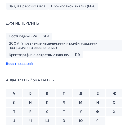
Защита рабочих мест
Прочностной анализ (FEA)
ДРУГИЕ ТЕРМИНЫ
Постмодерн ERP
SLA
SCCM (Управление изменениями и конфигурациями
программного обеспечения)
Криптография с секретным ключом
DR
Весь глоссарий
АЛФАВИТНЫЙ УКАЗАТЕЛЬ
А
Б
В
Г
Д
Е
Ж
З
И
К
Л
М
Н
О
П
Р
С
Т
У
Ф
Х
Ц
Ч
Ш
Э
Ю
Я