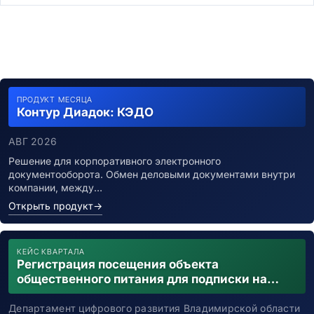
ПРОДУКТ МЕСЯЦА
Контур Диадок: КЭДО
АВГ 2026
Решение для корпоративного электронного
документооборота. Обмен деловыми документами внутри
компании, между…
Открыть продукт
→
КЕЙС КВАРТАЛА
Регистрация посещения объекта
общественного питания для подписки на
уведомления о возможном контакте с
заболевшим новой коронавирусной
Департамент цифрового развития Владимирской области