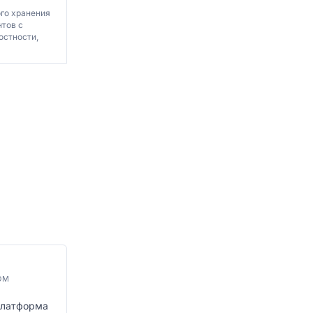
го хранения
тов с
остности,
ОМ
платформа