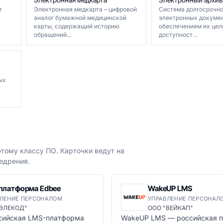
т
Электронная медкарта – цифровой
Система долгосрочно
аналог бумажной медицинской
электронных докумен
карты, содержащий историю
обеспечением их цел
обращений...
доступност...
ых
тому классу ПО. Карточки ведут на
едрения.
платформа Edbee
WakeUP LMS
ВЛЕНИЕ ПЕРСОНАЛОМ
УПРАВЛЕНИЕ ПЕРСОНАЛ
"ЭЛЕКОД"
ООО "ВЕЙКАП"
сийская LMS-платформа
WakeUP LMS — российская 