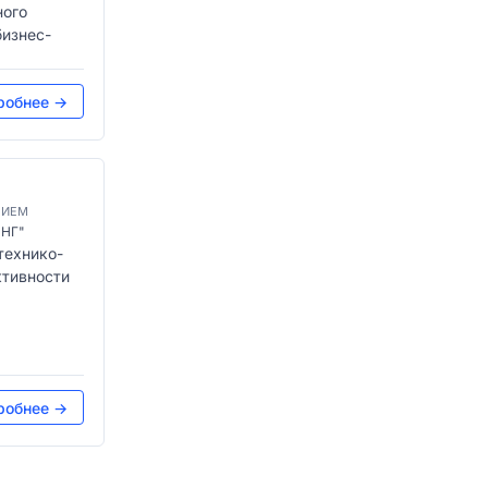
ного
бизнес-
робнее →
ТИЕМ
НГ"
технико-
ктивности
робнее →