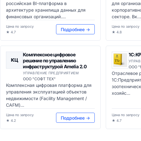
российская BI-платформа в
для организа
архитектуре хранилища данных для
корпоративн
финансовых организаций....
секторе. Вк...
Цена по запросу
Цена по запросу
Подробнее →
★ 4.7
★ 4.8
Комплексное цифровое
1С:К
КЦ
решение по управлению
УПРАВ
инфраструктурой Amelia 2.0
ООО 
Отраслевое 
УПРАВЛЕНИЕ ПРЕДПРИЯТИЕМ
ООО "СОФТ ТЕХ"
1С:Предприят
Комплексная цифровая платформа для
зоотехническ
управления эксплуатацией объектов
хозяйс...
недвижимости (Facility Management /
CAFM)...
Цена по запросу
Цена по запросу
Подробнее →
★ 4.2
★ 4.7