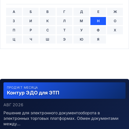
А
Б
В
Г
Д
Е
Ж
З
И
К
Л
М
Н
О
П
Р
С
Т
У
Ф
Х
Ц
Ч
Ш
Э
Ю
Я
ПРОДУКТ МЕСЯЦА
Контур ЭДО для ЭТП
АВГ 2026
Решение для электронного документооборота в
электронных торговых платформах. Обмен документами
между…