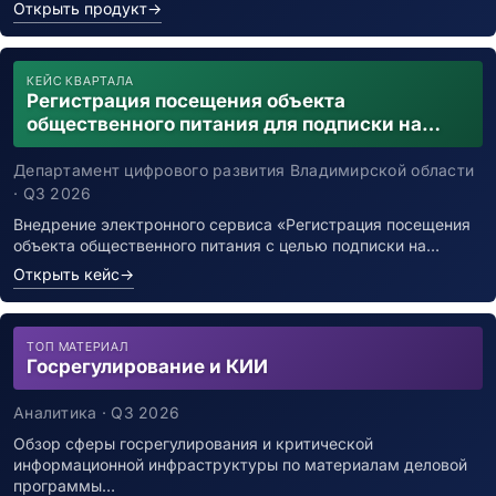
Открыть продукт
→
КЕЙС КВАРТАЛА
Регистрация посещения объекта
общественного питания для подписки на
уведомления о возможном контакте с
заболевшим новой коронавирусной
Департамент цифрового развития Владимирской области
инфекцией
· Q3 2026
Внедрение электронного сервиса «Регистрация посещения
объекта общественного питания с целью подписки на…
Открыть кейс
→
ТОП МАТЕРИАЛ
Госрегулирование и КИИ
Аналитика · Q3 2026
Обзор сферы госрегулирования и критической
информационной инфраструктуры по материалам деловой
программы…