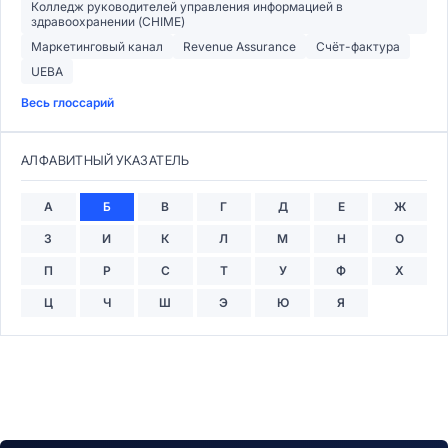
Колледж руководителей управления информацией в
здравоохранении (CHIME)
Маркетинговый канал
Revenue Assurance
Счёт-фактура
UEBA
Весь глоссарий
АЛФАВИТНЫЙ УКАЗАТЕЛЬ
А
Б
В
Г
Д
Е
Ж
З
И
К
Л
М
Н
О
П
Р
С
Т
У
Ф
Х
Ц
Ч
Ш
Э
Ю
Я