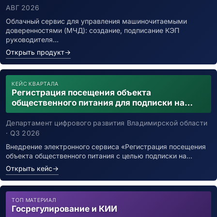
АВГ 2026
Облачный сервис для управления машиночитаемыми
доверенностями (МЧД): создание, подписание КЭП
руководителя…
Открыть продукт
→
КЕЙС КВАРТАЛА
Регистрация посещения объекта
общественного питания для подписки на
уведомления о возможном контакте с
заболевшим новой коронавирусной
Департамент цифрового развития Владимирской области
инфекцией
· Q3 2026
Внедрение электронного сервиса «Регистрация посещения
объекта общественного питания с целью подписки на…
Открыть кейс
→
ТОП МАТЕРИАЛ
Госрегулирование и КИИ