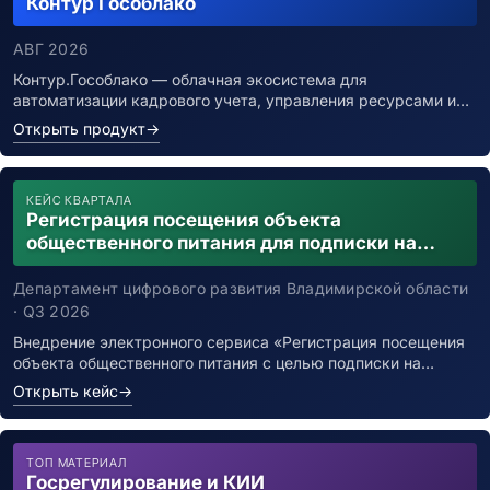
Контур Гособлако
АВГ 2026
Контур.Гособлако — облачная экосистема для
автоматизации кадрового учета, управления ресурсами и…
Открыть продукт
→
КЕЙС КВАРТАЛА
Регистрация посещения объекта
общественного питания для подписки на
уведомления о возможном контакте с
заболевшим новой коронавирусной
Департамент цифрового развития Владимирской области
инфекцией
· Q3 2026
Внедрение электронного сервиса «Регистрация посещения
объекта общественного питания с целью подписки на…
Открыть кейс
→
ТОП МАТЕРИАЛ
Госрегулирование и КИИ