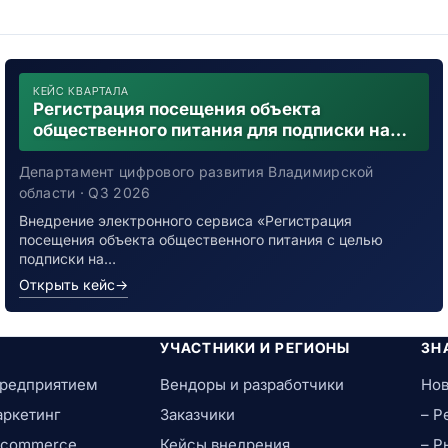
КЕЙС КВАРТАЛА
Регистрация посещения объекта
общественного питания для подписки на
уведомления о возможном контакте с
заболевшим новой коронавирусной
Департамент цифрового развития Владимирской
инфекцией
области · Q3 2026
Внедрение электронного сервиса «Регистрация
посещения объекта общественного питания с целью
подписки на…
Открыть кейс
→
УЧАСТНИКИ И РЕГИОНЫ
ЗН
предприятием
Вендоры и разработчики
Нов
аркетинг
Заказчики
– Р
e-commerce
Кейсы внедрения
– Р