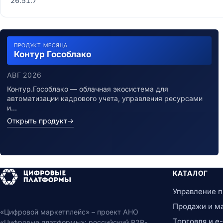
26.51.7
ПРОДУКТ МЕСЯЦА
Контур Гособлако
АВГ 2026
Контур.Гособлако — облачная экосистема для
автоматизации кадрового учета, управления ресурсами
и…
Открыть продукт
→
КАТАЛОГ
Управление 
Продажи и м
«Цифровой маркетплейс» – проект АНО
Торговля и 
«Цифровые платформы»: российский B2B-