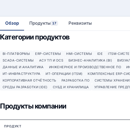
Обзор
Продукты
Реквизиты
17
Категории продуктов
BI-ПЛАТФОРМЫ
ERP-СИСТЕМЫ
HMI-СИСТЕМЫ
IDE
ITSM-СИСТ
SCADA-СИСТЕМЫ
АСУ ТП И DCS
БИЗНЕС-АНАЛИТИКА (BI)
ВИЗУА
ДАННЫЕ И АНАЛИТИКА
ИНЖЕНЕРНОЕ И ПРОИЗВОДСТВЕННОЕ ПО
И
ИТ-ИНФРАСТРУКТУРА
ИТ-ОПЕРАЦИИ (ITSM)
КОМПЛЕКСНЫЕ ERP-СИ
КОРПОРАТИВНАЯ ОТЧЁТНОСТЬ
РАЗРАБОТКА ПО
СИСТЕМЫ ХРАНЕНИ
СРЕДЫ РАЗРАБОТКИ (IDE)
СУБД И ХРАНИЛИЩА
УПРАВЛЕНИЕ ПРЕД
Продукты компании
ПРОДУКТ