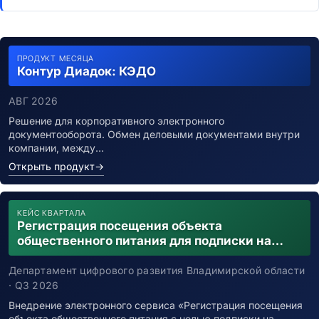
ПРОДУКТ МЕСЯЦА
Контур Диадок: КЭДО
АВГ 2026
Решение для корпоративного электронного
документооборота. Обмен деловыми документами внутри
компании, между…
Открыть продукт
→
КЕЙС КВАРТАЛА
Регистрация посещения объекта
общественного питания для подписки на
уведомления о возможном контакте с
заболевшим новой коронавирусной
Департамент цифрового развития Владимирской области
инфекцией
· Q3 2026
Внедрение электронного сервиса «Регистрация посещения
объекта общественного питания с целью подписки на…